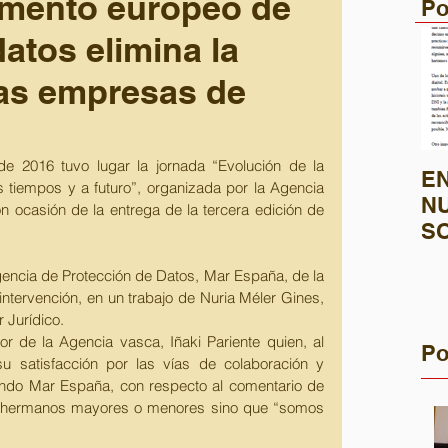
amento europeo de
Po
atos elimina la
las empresas de
e 2016 tuvo lugar la jornada “Evolución de la 
EN
s tiempos y a futuro”, organizada por la Agencia 
N
 ocasión de la entrega de la tercera edición de 
S
SO
Agencia de Protección de Datos, Mar España, de la 
P
ntervención, en un trabajo de Nuria Méler Gines, 
 Jurídico. 
or de la Agencia vasca, Iñaki Pariente quien, al 
Po
 satisfacción por las vías de colaboración y 
ndo Mar España, con respecto al comentario de 
de hermanos mayores o menores sino que “somos 