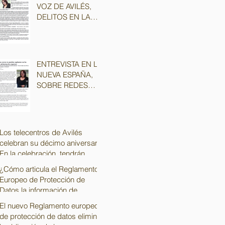
VOZ DE AVILÉS,
DELITOS EN LA
RED,
CIBERSEGURIDAD
Y PROTECCIÓN
DE DATOS
ENTREVISTA EN LA
NUEVA ESPAÑA,
SOBRE REDES
SOCIALES Y
PRIVACIDAD
Los telecentros de Avilés
celebran su décimo aniversario
En la celebración, tendrán
lugar diferente
¿Cómo articula el Reglamento
Europeo de Protección de
Datos la información de
trabajadores y extraba
El nuevo Reglamento europeo
de protección de datos elimina