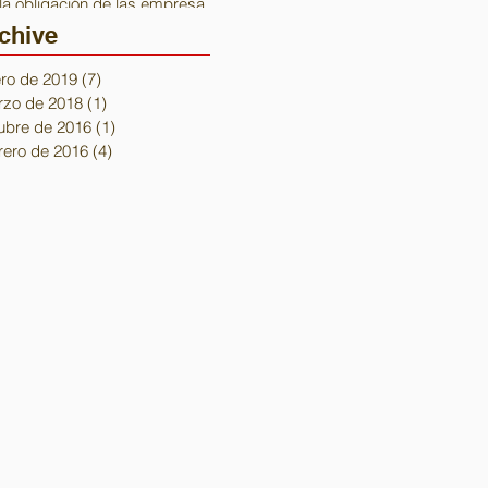
la obligación de las empresas
de inscribi
chive
ro de 2019
(7)
7 entradas
zo de 2018
(1)
1 entrada
ubre de 2016
(1)
1 entrada
rero de 2016
(4)
4 entradas