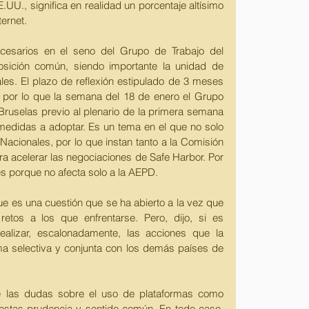
U., significa en realidad un porcentaje altísimo 
ernet. 
cesarios en el seno del Grupo de Trabajo del 
osición común, siendo importante la unidad de 
ales. El plazo de reflexión estipulado de 3 meses 
 por lo que la semana del 18 de enero el Grupo 
ruselas previo al plenario de la primera semana 
medidas a adoptar. Es un tema en el que no solo 
acionales, por lo que instan tanto a la Comisión 
 acelerar las negociaciones de Safe Harbor. Por 
s porque no afecta solo a la AEPD. 
e es una cuestión que se ha abierto a la vez que 
etos a los que enfrentarse. Pero, dijo, si es 
alizar, escalonadamente, las acciones que la 
ma selectiva y conjunta con los demás países de 
e las dudas sobre el uso de plataformas como 
estas prudencia y sentido común. En todo caso, 