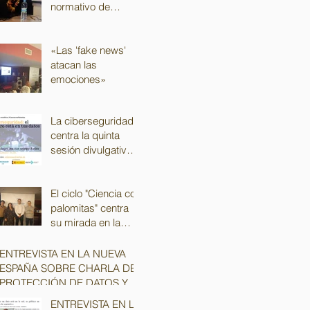
normativo de
protección de datos
para despachos de
abogados
«Las 'fake news'
atacan las
emociones»
La ciberseguridad
centra la quinta
sesión divulgativa
del ciclo "Ciencia
con Palomitas"
El ciclo "Ciencia con
palomitas" centra
su mirada en la
ciberseguridad
ENTREVISTA EN LA NUEVA
ESPAÑA SOBRE CHARLA DE
PROTECCIÓN DE DATOS Y
SEGURIDAD EN LA RED
ENTREVISTA EN LA