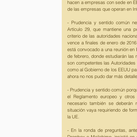
hacen a empresas con sede en EE.U
de las empresas que operan en Int
- Prudencia y sentido común ne
Artículo 29, que mantiene una p
criterio de las autoridades nacion
vence a finales de enero de 2016
está convocado a una reunión en B
de febrero, donde estudiarán las 
son competentes las Autoridades N
como al Gobierno de los EEUU para
ahora no nos pudo dar más detalle
- Prudencia y sentido común porqu
el Reglamento europeo y otros r
necesario también se deberán re
situación vaya requiriendo de for
la UE. 
- En la ronda de preguntas, ant
Dropbox o Mailchimp, insistió en 