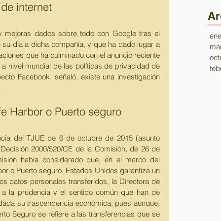
e internet 
Ar
 mejoras dados sobre todo con Google tras el 
ene
 su día a dicha compañía, y que ha dado lugar a 
mar
aciones que ha culminado con el anuncio reciente 
oct
a nivel mundial de las políticas de privacidad de 
feb
ecto Facebook, señaló, existe una investigación 
. 
fe Harbor o Puerto seguro 
encia del TJUE de 6 de octubre de 2015 (asunto 
 Decisión 2000/520/CE de la Comisión, de 26 de 
misión había considerado que, en el marco del 
r o Puerto seguro, Estados Unidos garantiza un 
s datos personales transferidos, la Directora de 
 a la prudencia y el sentido común que han de 
 dada su trascendencia económica, pues aunque, 
to Seguro se refiere a las transferencias que se 