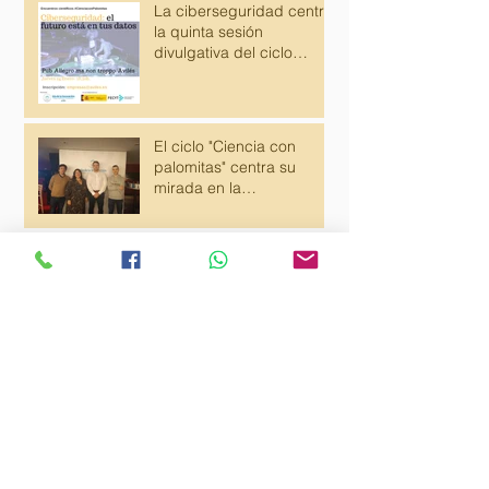
La ciberseguridad centra
la quinta sesión
divulgativa del ciclo
"Ciencia con Palomitas"
El ciclo "Ciencia con
palomitas" centra su
mirada en la
ciberseguridad
ENTREVISTA EN LA NUEVA ESPAÑA
SOBRE CHARLA DE PROTECCIÓN DE
DATOS Y SEGURIDAD EN LA RED
ENTREVISTA EN LA VOZ
DE AVILÉS, DELITOS EN
LA RED,
CIBERSEGURIDAD Y
PROTECCIÓN DE DATOS