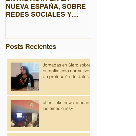
NUEVA ESPAÑA, SOBRE
europeo de pr
REDES SOCIALES Y
datos elimina 
PRIVACIDAD
de las empres
inscribi
Posts Recientes
Jornadas en Siero sobre
cumplimiento normativo
de protección de datos
para despachos de
abogados
«Las 'fake news' atacan
las emociones»