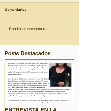
Comentarios
Escribir un comentario...
Posts Destacados
ENTREVISTA EN LA
El nuevo Reg