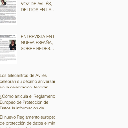
VOZ DE AVILÉS,
DELITOS EN LA
RED,
CIBERSEGURIDAD
Y PROTECCIÓN
DE DATOS
ENTREVISTA EN LA
NUEVA ESPAÑA,
SOBRE REDES
SOCIALES Y
PRIVACIDAD
Los telecentros de Avilés
celebran su décimo aniversario
En la celebración, tendrán
lugar diferente
¿Cómo articula el Reglamento
Europeo de Protección de
Datos la información de
trabajadores y extraba
El nuevo Reglamento europeo
de protección de datos elimina