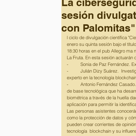
La cibersegurid
sesión divulgat
con Palomitas"
l ciclo de divulgación científica "C
enero su quinta sesión bajo el títul
18:30 horas en el pub Allegro ma n
La Fruta. En esta sesión actuarán
-          Sonia de Paz Fernández. 
-          Julián Dizy Suárez.  Inves
experto en la tecnología blockchai
-          Antonio Fernández Casad
de base tecnológica que ha desarro
biométrica a través de la huella da
aplicación para permitir la identifi
Las personas asistentes conocerá
como la protección de datos y cómo
pueden crear corrientes de opinión 
tecnología  blockchain y su influe