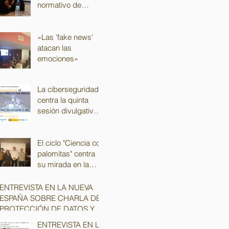
normativo de
protección de datos
para despachos de
abogados
«Las 'fake news'
atacan las
emociones»
La ciberseguridad
centra la quinta
sesión divulgativa
del ciclo "Ciencia
con Palomitas"
El ciclo "Ciencia con
palomitas" centra
su mirada en la
ciberseguridad
ENTREVISTA EN LA NUEVA
ESPAÑA SOBRE CHARLA DE
PROTECCIÓN DE DATOS Y
SEGURIDAD EN LA RED
ENTREVISTA EN LA