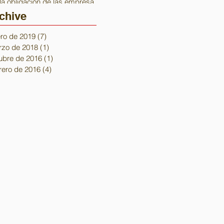
la obligación de las empresas
de inscribi
chive
ro de 2019
(7)
7 entradas
zo de 2018
(1)
1 entrada
ubre de 2016
(1)
1 entrada
rero de 2016
(4)
4 entradas