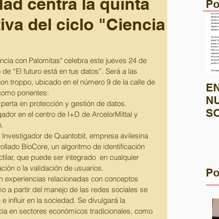
ad centra la quinta
Po
iva del ciclo "Ciencia
iencia con Palomitas" celebra este jueves 24 de 
o de “El futuro está en tus datos”. Será a las 
on troppo, ubicado en el número 9 de la calle de 
EN
 como ponentes:
N
Experta en protección y gestión de datos.
S
tigador en el centro de I+D de ArcelorMittal y 
SO
n.
o. Investigador de Quantobit, empresa avilesina 
P
llado BioCore, un algoritmo de identificación 
ctilar, que puede ser integrado  en cualquier 
cación o la validación de usuarios.
Po
n experiencias relacionadas con conceptos 
 a partir del manejo de las redes sociales se 
e influir en la sociedad. Se divulgará la 
ncia en sectores económicos tradicionales, como 