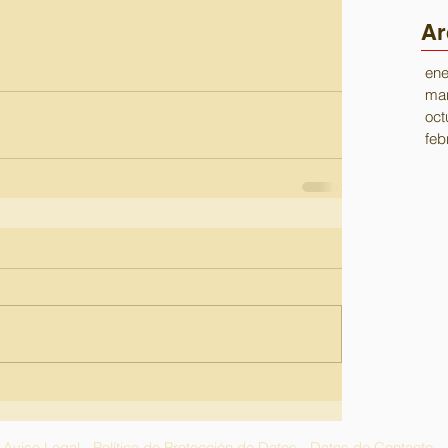
Ar
ene
mar
oct
feb
Aviso Legal
-
Política de Protección de Datos
-
Datos de Contacto