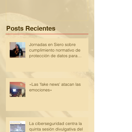
PRIVACIDAD
de las empres
inscribi
Posts Recientes
Jornadas en Siero sobre
cumplimiento normativo de
protección de datos para
despachos de abogados
«Las 'fake news' atacan las
emociones»
La ciberseguridad centra la
quinta sesión divulgativa del