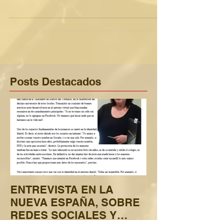
Locales...
Posts Destacados
ENTREVISTA EN LA
El nuevo Reg
NUEVA ESPAÑA, SOBRE
europeo de pr
REDES SOCIALES Y
datos elimina 