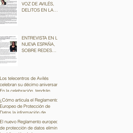
VOZ DE AVILÉS,
DELITOS EN LA
RED,
CIBERSEGURIDAD
Y PROTECCIÓN
DE DATOS
ENTREVISTA EN LA
NUEVA ESPAÑA,
SOBRE REDES
SOCIALES Y
PRIVACIDAD
Los telecentros de Avilés
celebran su décimo aniversario
En la celebración, tendrán
lugar diferente
¿Cómo articula el Reglamento
Europeo de Protección de
Datos la información de
trabajadores y extraba
El nuevo Reglamento europeo
de protección de datos elimina