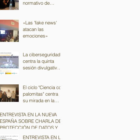
normativo de
protección de datos
para despachos de
abogados
«Las 'fake news'
atacan las
emociones»
La ciberseguridad
centra la quinta
sesión divulgativa
del ciclo "Ciencia
con Palomitas"
El ciclo "Ciencia con
palomitas" centra
su mirada en la
ciberseguridad
ENTREVISTA EN LA NUEVA
ESPAÑA SOBRE CHARLA DE
PROTECCIÓN DE DATOS Y
SEGURIDAD EN LA RED
ENTREVISTA EN LA