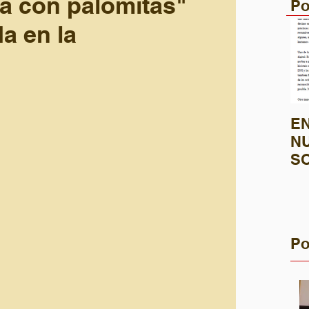
ia con palomitas"
Po
a en la
EN
N
S
SO
P
Po