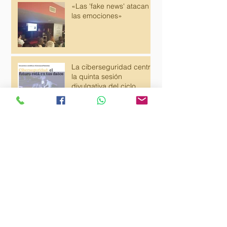
«Las 'fake news' atacan
las emociones»
La ciberseguridad centra
la quinta sesión
divulgativa del ciclo
"Ciencia con Palomitas"
El ciclo "Ciencia con
palomitas" centra su
mirada en la
ciberseguridad
ENTREVISTA EN LA NUEVA ESPAÑA
SOBRE CHARLA DE PROTECCIÓN DE
DATOS Y SEGURIDAD EN LA RED
ENTREVISTA EN LA VOZ