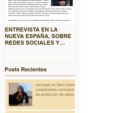
ENTREVISTA EN LA
El nuevo Reg
NUEVA ESPAÑA, SOBRE
europeo de pr
REDES SOCIALES Y
datos elimina 
PRIVACIDAD
de las empres
inscribi
Posts Recientes
Jornadas en Siero sobre
cumplimiento normativo
de protección de datos
para despachos de
abogados